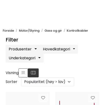
Skip to main content
Elektronikk
Forside
Motor/Styring
Gass og gir
Kontrollkabler
Elektrisk
Filter
Bygg/Innredning
Produsenter
Hovedkategori
Underkategori
Komfort
Visning
VVS
Sorter
Motor/Styring