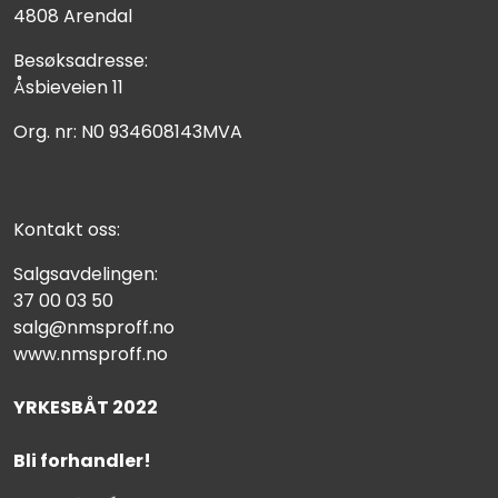
4808 Arendal
Besøksadresse:
Åsbieveien 11
Org. nr: N0 934608143MVA
Kontakt oss:
Salgsavdelingen:
37 00 03 50
salg@nmsproff.no
www.nmsproff.no
YRKESBÅT 2022
Bli forhandler!