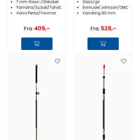
7 mm Gass-/Girkabel
Gass/gir
Yamaha/Suzuki/Tohatsu/Honda
Evinrude/Johnson/OMC
Volvo Penta/Yanmar
Vandring 80 mm
409,-
529,-
Fra:
Fra: