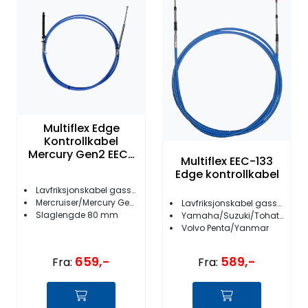
Fortøyning
Fritid/Sikkerhet
Båtpleie/Opplag
Seil
Multiflex Edge
Kontrollkabel
Mercury Gen2 EEC-
Multiflex EEC-133
036
Nyheter
Edge kontrollkabel
Lavfriksjonskabel gass/gir
Mercruiser/Mercury Gen II
Lavfriksjonskabel gass/gir (C-2/C-8)
Slaglengde 80 mm
Yamaha/Suzuki/Tohatsu/Honda
Volvo Penta/Yanmar
659,-
589,-
Fra:
Fra: