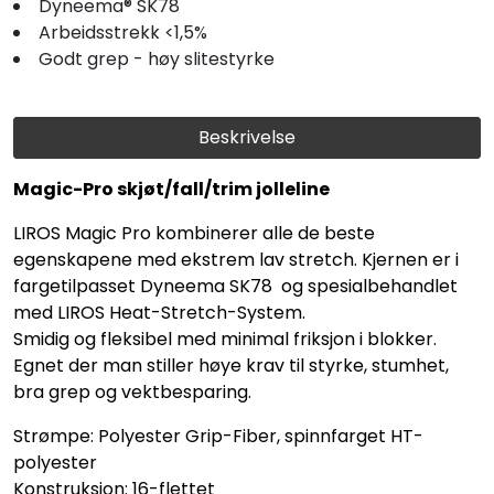
Fortøyning
Dyneema® SK78
Arbeidsstrekk <1,5%
Godt grep - høy slitestyrke
Fritid/Sikkerhet
Beskrivelse
Båtpleie/Opplag
Magic-Pro skjøt/fall/trim jolleline
Seil
LIROS Magic Pro kombinerer alle de beste
egenskapene med ekstrem lav stretch. Kjernen er i
Nyheter
fargetilpasset Dyneema SK78 og spesialbehandlet
med LIROS Heat-Stretch-System.
Smidig og fleksibel med minimal friksjon i blokker.
Egnet der man stiller høye krav til styrke, stumhet,
bra grep og vektbesparing.
Strømpe: Polyester Grip-Fiber, spinnfarget HT-
polyester
Konstruksjon: 16-flettet