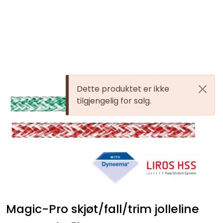
Skip to main content
Elektronikk
Elektrisk
Dette produktet er ikke
tilgjengelig for salg.
Bygg/Innredning
Komfort
VVS
Motor/Styring
Magic-Pro skjøt/fall/trim jolleline