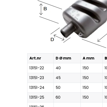
Art.nr
D Ø mm
A mm
13151-22
40
150
1
13151-23
45
150
1
13151-24
50
150
1
13151-25
60
150
1