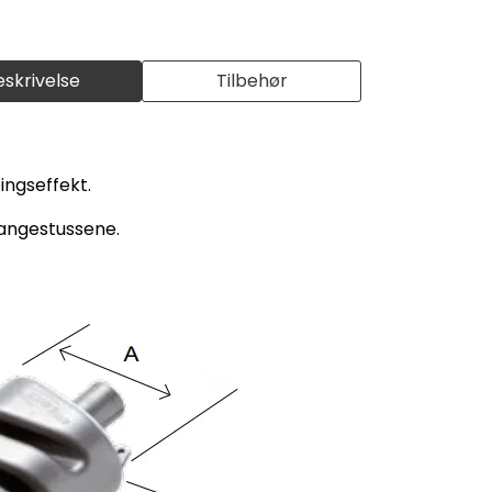
eskrivelse
Tilbehør
ingseffekt.
langestussene.