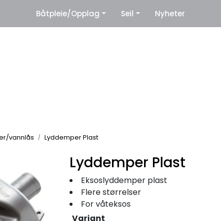
|
Båtpleie/Opplag
Seil
Nyheter
eter
Leverandører
r/vannlås
Lyddemper Plast
Lyddemper Plast
Eksoslyddemper plast
Flere størrelser
For våteksos
Variant