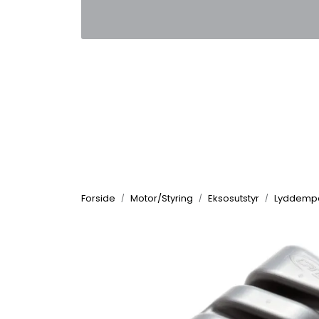
Skip to main content
|
|
Kontakt oss
Nyhetsbrev
Nyh
Forside
Motor/Styring
Eksosutstyr
Lyddempe