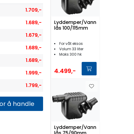
1.709,-
Lyddemper/Vann
1.689,-
lås 100/115mm
1.679,-
For våt eksos
1.689,-
Volum 33 liter
Maks 300 hk
1.689,-
4.499,-
1.999,-
1.799,-
for å handle
Lyddemper/Vann
lås 75/90mm