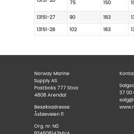
13151-26
75
150
1
13151-27
90
183
1
13151-28
102
183
1
Norway Marine
Kontak
Supply AS
Salgsa
Postboks 777 Stoa
37 00
4808 Arendal
salg@
Besøksadresse:
www.n
Åsbieveien 11
Org. nr: N0
934608143MVA