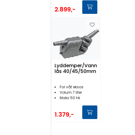
2.899,-
Lyddemper/Vann
lås 40/45/50mm
For våt eksos
Volum 7 liter
Maks 50 hk
1.379,-