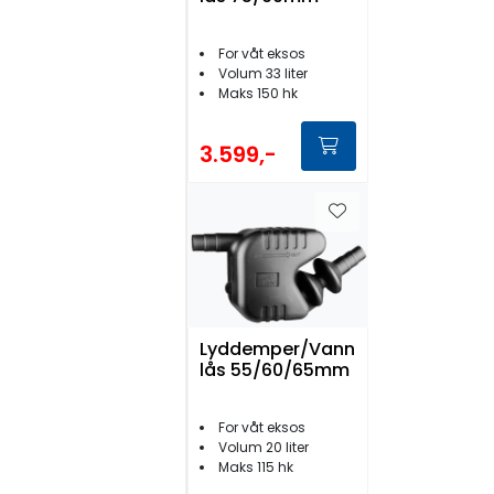
For våt eksos
Volum 33 liter
Maks 150 hk
3.599,-
Lyddemper/Vann
lås 55/60/65mm
For våt eksos
Volum 20 liter
Maks 115 hk