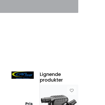
0
Favoritter
Logg inn
Lignende
produkter
Pris