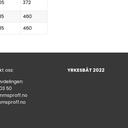
05
372
35
460
35
460
t oss:
YRKESBÅT 2022
vdelingen:
 03 50
nmsproff.no
msproff.no