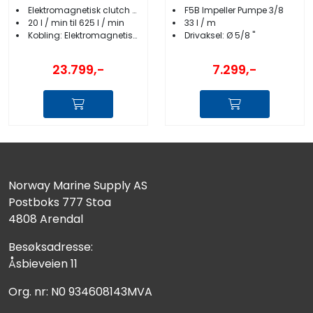
Elektromagnetisk clutch pumpe
F5B Impeller Pumpe 3/8
20 l / min til 625 l / min
33 l / m
Kobling: Elektromagnetisk 12/24 V DC
Drivaksel: Ø 5/8 "
23.799,-
7.299,-
Norway Marine Supply AS
Postboks 777 Stoa
4808 Arendal
Besøksadresse:
Åsbieveien 11
Org. nr: N0 934608143MVA