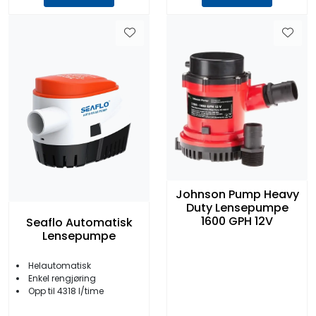
Johnson Pump Heavy
Duty Lensepumpe
1600 GPH 12V
Seaflo Automatisk
Lensepumpe
Helautomatisk
Enkel rengjøring
Opp til 4318 l/time