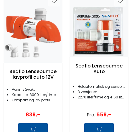
Seaflo Lensepumpe
Seaflo Lensepumpe
Auto
lavprofil auto 12V
Helautomatisk og sensorstyrt
Vannivåvakt
3 versjoner
Kapasitet 3000 liter/time
2270 liter/time og 4160 liter/time
Kompakt og lav profil
659,-
839,-
Fra: