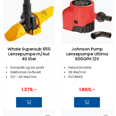
Whale Supersub 650
Johnson Pump
Lensepumpe m/Aut
Lensepumpe Ultima
40 liter
600GPH 12V
Kompakt og lav profil
Helautomatisk
Elektronisk nivåvakt
38 liter/min
12V - 40 liter/min
ISO 8849
1.379,-
1.869,-