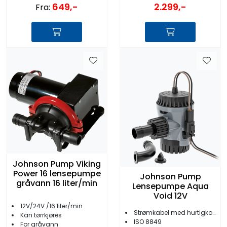
2.299,-
649,-
Fra:
Johnson Pump Viking
Power 16 lensepumpe
Johnson Pump
gråvann 16 liter/min
Lensepumpe Aqua
Void 12V
12V/24V /16 liter/min
Strømkabel med hurtigkontakt
Kan tørrkjøres
ISO 8849
For gråvann