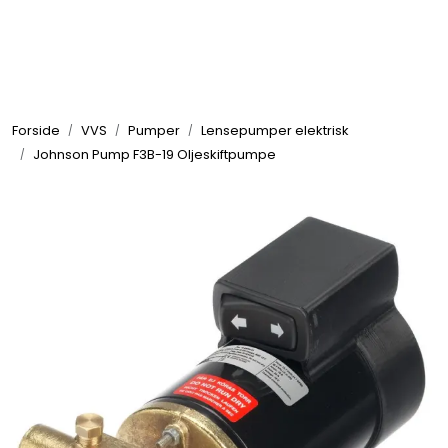
Skip to main content
Elektronikk
Forside
VVS
Pumper
Lensepumper elektrisk
Elektrisk
Johnson Pump F3B-19 Oljeskiftpumpe
Bygg/Innredning
Komfort
VVS
Motor/Styring