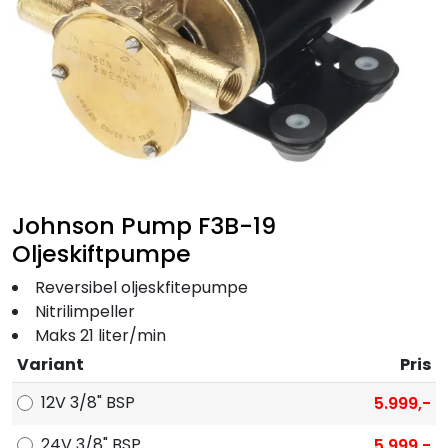
Fortøyning
Fritid/Sikkerhet
Båtpleie/Opplag
Seil
Johnson Pump F3B-19
Nyheter
Oljeskiftpumpe
Reversibel oljeskfitepumpe
Nitrilimpeller
Maks 21 liter/min
Variant
Pris
12V 3/8" BSP
5.999,-
24V 3/8" BSP
5.999,-