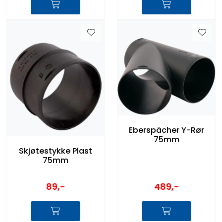
Eberspächer Y-Rør
75mm
Skjøtestykke Plast
75mm
89,-
489,-