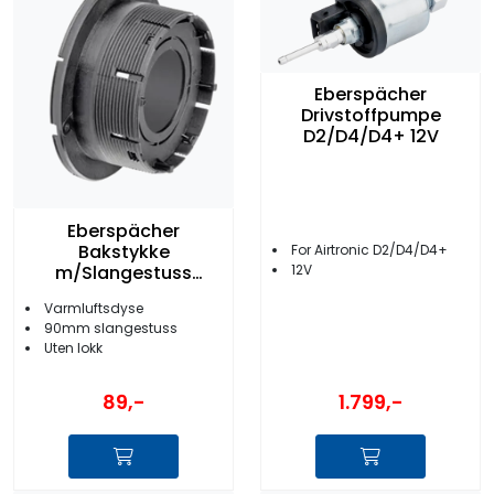
Eberspächer
Drivstoffpumpe
D2/D4/D4+ 12V
Eberspächer
Bakstykke
For Airtronic D2/D4/D4+
m/Slangestuss
12V
90mm Sort
Varmluftsdyse
90mm slangestuss
Uten lokk
1.799,-
89,-