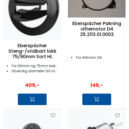
Eberspächer Pakning
viftemotor D4
25.2113.01.0003
Eberspächer
Steng-/vridbart lokk
75/90mm Sort HL
For Airtronic D4
For 90mm og 75mm bakstykker
Utvendig diameter 120 mm
409,-
149,-