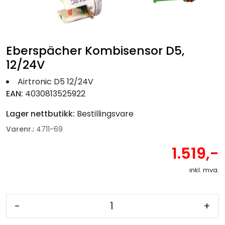
Fortøyning
Fritid/Sikkerhet
Eberspächer Kombisensor D5,
12/24V
Båtpleie/Opplag
Airtronic D5 12/24V
Seil
EAN:
4030813525922
Lager nettbutikk:
Bestillingsvare
Nyheter
Varenr.:
4711-69
1.519,-
inkl. mva.
-
+