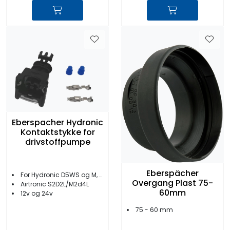
Eberspacher Hydronic
Kontaktstykke for
drivstoffpumpe
Eberspächer
For Hydronic D5WS og M, HS3
Overgang Plast 75-
Airtronic S2D2L/M2d4L
60mm
12v og 24v
75 - 60 mm