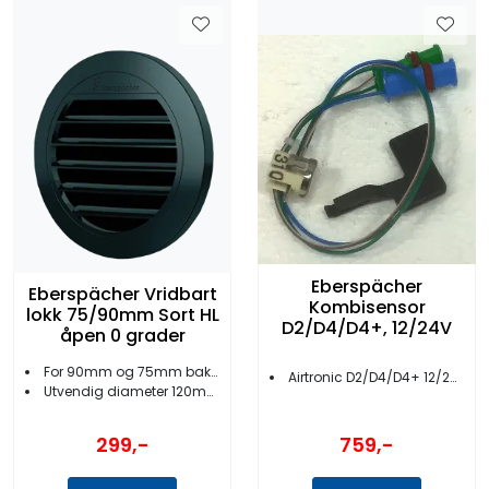
Eberspächer
Eberspächer Vridbart
Kombisensor
lokk 75/90mm Sort HL
D2/D4/D4+, 12/24V
åpen 0 grader
For 90mm og 75mm bakstykker
Airtronic D2/D4/D4+ 12/24V
Utvendig diameter 120mm
299,-
759,-