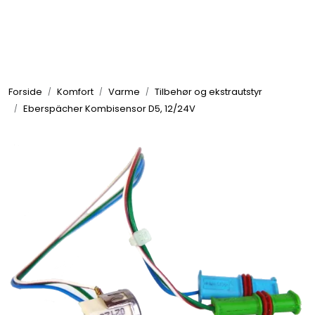
Skip to main content
Elektronikk
Forside
Komfort
Varme
Tilbehør og ekstrautstyr
Elektrisk
Eberspächer Kombisensor D5, 12/24V
Bygg/Innredning
Komfort
VVS
Motor/Styring