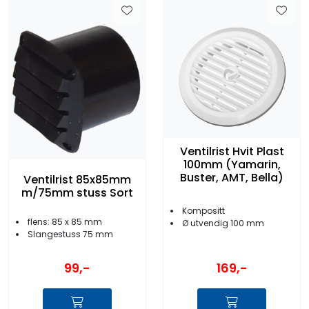
Ventilrist Hvit Plast
100mm (Yamarin,
Buster, AMT, Bella)
Ventilrist 85x85mm
m/75mm stuss Sort
Kompositt
flens: 85 x 85 mm
Ø utvendig 100 mm
Slangestuss 75 mm
99,-
169,-