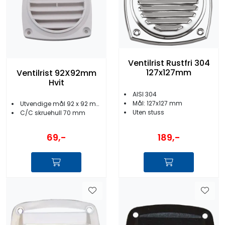
Ventilrist Rustfri 304
127x127mm
Ventilrist 92X92mm
Hvit
AISI 304
Mål: 127x127 mm
Utvendige mål 92 x 92 mm
Uten stuss
C/C skruehull 70 mm
189,-
69,-