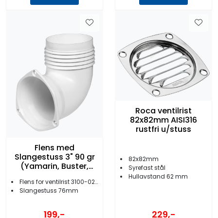
Roca ventilrist
82x82mm AISI316
rustfri u/stuss
Flens med
Slangestuss 3" 90 gr
82x82mm
(Yamarin, Buster,
Syrefast stål
AMT, Bella)
Hullavstand 62 mm
Flens for ventilrist 3100-02/-03/-04
Slangestuss 76mm
229,-
199,-