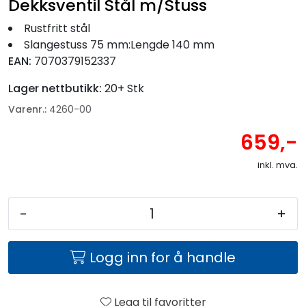
Dekksventil Stål m/Stuss
Fortøyning
Rustfritt stål
Fritid/Sikkerhet
Slangestuss 75 mm:Lengde 140 mm
EAN:
7070379152337
Båtpleie/Opplag
Lager nettbutikk:
20+ Stk
Varenr.:
4260-00
Seil
659,-
inkl. mva.
Nyheter
-
+
Logg inn for å handle
Legg til favoritter