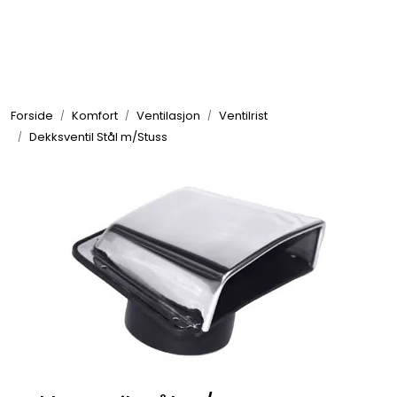
Skip to main content
Elektronikk
Forside
Komfort
Ventilasjon
Ventilrist
Elektrisk
Dekksventil Stål m/Stuss
Bygg/Innredning
Komfort
VVS
Motor/Styring