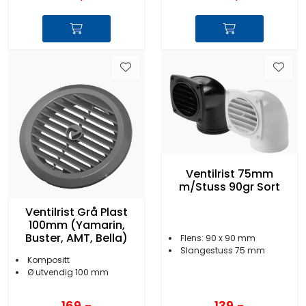
Ventilrist 75mm
m/Stuss 90gr Sort
Ventilrist Grå Plast
100mm (Yamarin,
Buster, AMT, Bella)
Flens: 90 x 90 mm
Slangestuss 75 mm
Kompositt
Ø utvendig 100 mm
169,-
139,-